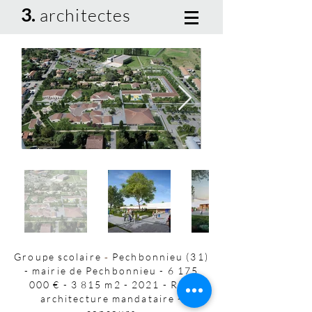
3.
architectes
Groupe
scolaire
-
Pechbonnieu
(31)
-
mairie
de
Pechbonnieu
-
6
175
000
€
-
3
815
m2
-
2021
-
REC
architecture
mandataire
-